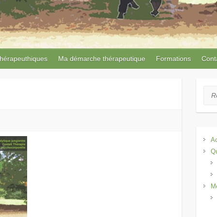
thérapeuthiques
Ma démarche thérapeutique
Formations
Cont
Rec
Ac
Qu
Me