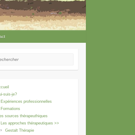
act
hercher
cueil
i-suis-je?
Expériences professionnelles
Formations
s sources thérapeuthiques
Les approches thérapeutiques >>
Gestalt Thérapie